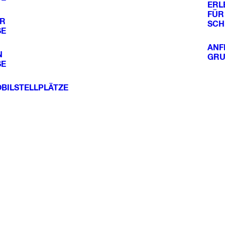
ERL
FÜR
ER
SCH
SE
ANF
N
GRU
SE
ILSTELLPLÄTZE