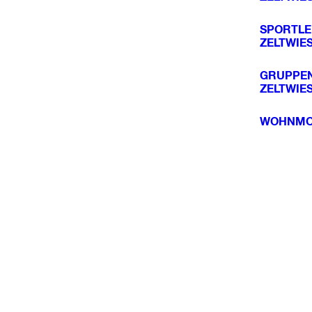
SPORTL
ZELTWIE
GRUPPE
ZELTWIE
WOHNMOB