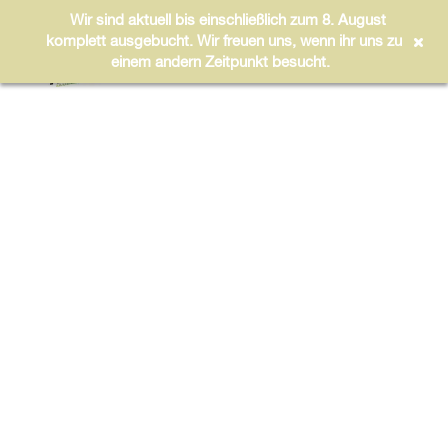
Wir sind aktuell bis einschließlich zum 8. August
komplett ausgebucht. Wir freuen uns, wenn ihr uns zu
einem andern Zeitpunkt besucht.
BAUMZELTE
GLAMPINGZELTE
RELAX-WIESE
FAMILIEN ZELTWIESE
SPORTLER ZELTWIESE
GRUPPEN ZELTWIESE
WOHNMOBILSTELLPLÄTZE
FAMILIENGRUPPEN
WARENKORB
GRUPPEN ZELTWIESE
ERLEBNISCAMP FÜR SCHULKLASSEN
ANFRAGE GRUPPENBUCHUNG
SPORTANGEBOT
WAKEBOARDEN
STAND UP PADDLING
YOGA