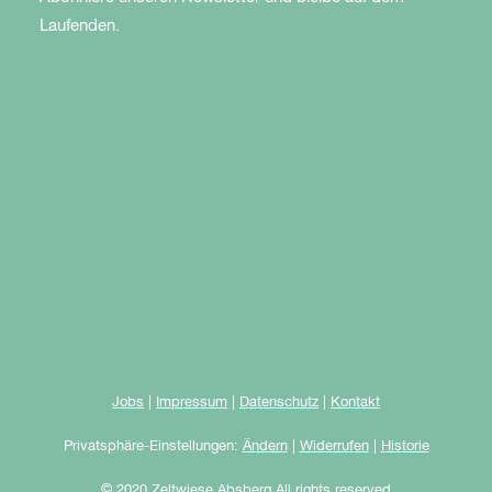
Laufenden.
Jobs
|
Impressum
|
Datenschutz
|
Kontakt
Privatsphäre-Einstellungen:
Ändern
|
Widerrufen
|
Historie
© 2020 Zeltwiese Absberg All rights reserved