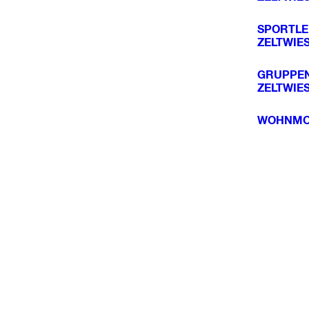
SPORTL
ZELTWIE
GRUPPE
ZELTWIE
WOHNMOB