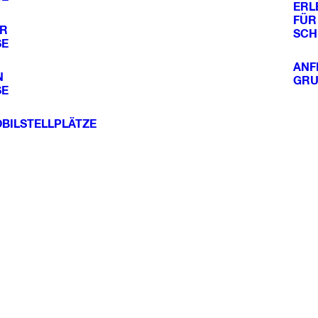
ERL
FÜR
ER
SCH
SE
ANF
N
GRU
SE
ILSTELLPLÄTZE